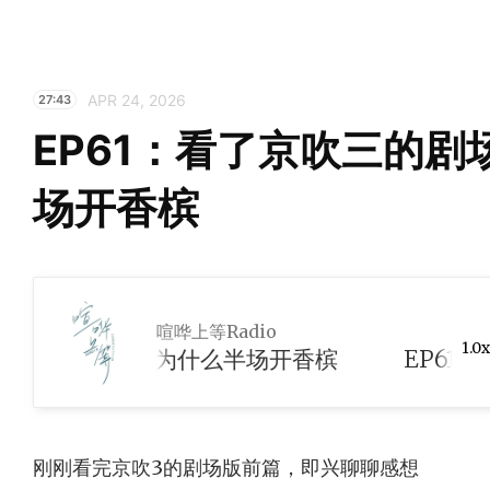
APR 24, 2026
27:43
EP61：看了京吹三的
场开香槟
喧哗上等Radio
1.0x
的剧场版，为什么半场开香槟
刚刚看完京吹3的剧场版前篇，即兴聊聊感想