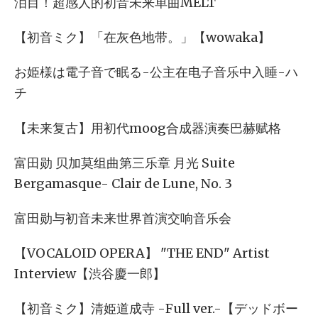
泪目！超感人的初音未来单曲MELT
【初音ミク】「在灰色地带。」【wowaka】
お姫様は電子音で眠る-公主在电子音乐中入睡-ハ
チ
【未来复古】用初代moog合成器演奏巴赫赋格
富田勋 贝加莫组曲第三乐章 月光 Suite
Bergamasque- Clair de Lune, No. 3
富田勋与初音未来世界首演交响音乐会
【VOCALOID OPERA】 "THE END" Artist
Interview【渋谷慶一郎】
【初音ミク】清姫道成寺 -Full ver.-【デッドボー