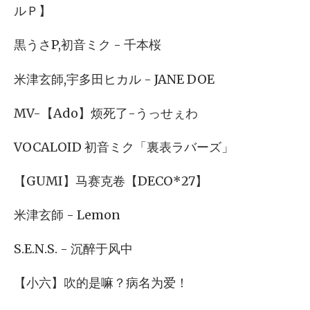
ルＰ】
黒うさP,初音ミク - 千本桜
米津玄師,宇多田ヒカル - JANE DOE
MV-【Ado】烦死了-うっせぇわ
VOCALOID 初音ミク「裏表ラバーズ」
【GUMI】马赛克卷【DECO*27】
米津玄師 - Lemon
S.E.N.S. - 沉醉于风中
【小六】吹的是嘛？病名为爱！