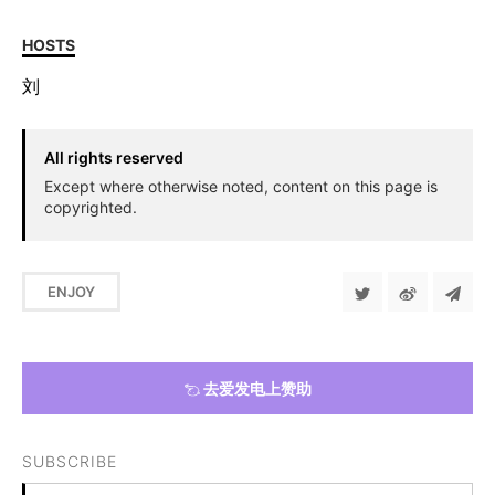
HOSTS
刘
All rights reserved
Except where otherwise noted, content on this page is
copyrighted.
ENJOY
去爱发电上赞助
SUBSCRIBE