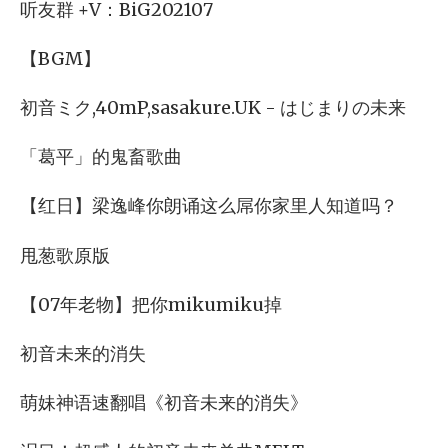
听友群 +V：BiG202107
【BGM】
初音ミク,40mP,sasakure.UK - はじまりの未来
「葛平」的鬼畜歌曲
【红日】梁逸峰你朗诵这么屌你家里人知道吗？
甩葱歌原版
【07年老物】把你mikumiku掉
初音未来的消失
萌妹神语速翻唱《初音未来的消失》